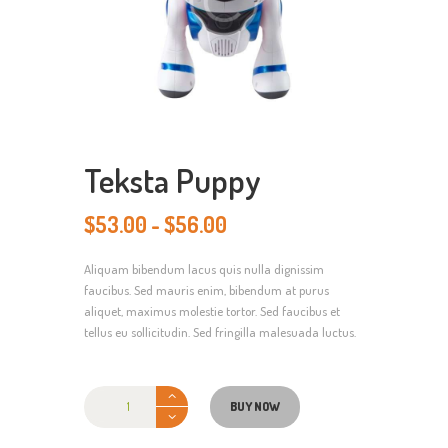
Teksta Puppy
$
53.00
-
$
56.00
Prijsklasse:
$53.00
Aliquam bibendum lacus quis nulla dignissim
tot
faucibus. Sed mauris enim, bibendum at purus
$56.00
aliquet, maximus molestie tortor. Sed faucibus et
tellus eu sollicitudin. Sed fringilla malesuada luctus.
Teksta
Puppy
BUY NOW
aantal