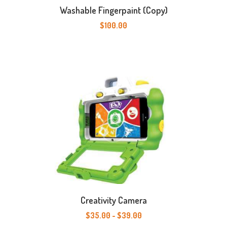
Washable Fingerpaint (Copy)
$
100.00
Creativity Camera
$
35.00
-
$
39.00
Prijsklasse:
$35.00