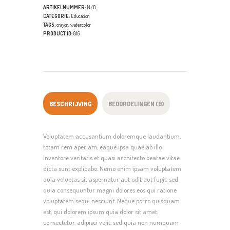
ARTIKELNUMMER:
N/B
CATEGORIE:
Education
TAGS:
crayon
,
watercolor
PRODUCT ID:
816
BESCHRIJVING
BEOORDELINGEN (0)
Voluptatem accusantium doloremque laudantium,
totam rem aperiam, eaque ipsa quae ab illo
inventore veritatis et quasi architecto beatae vitae
dicta sunt explicabo. Nemo enim ipsam voluptatem
quia voluptas sit aspernatur aut odit aut fugit, sed
quia consequuntur magni dolores eos qui ratione
voluptatem sequi nesciunt. Neque porro quisquam
est, qui dolorem ipsum quia dolor sit amet,
consectetur, adipisci velit, sed quia non numquam