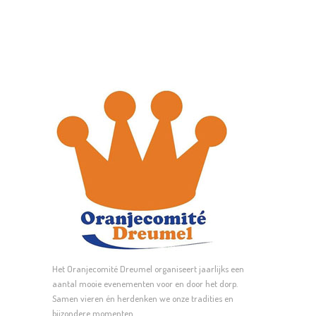
variaties.
Deze
optie
kan
gekozen
worden
op
de
productpagina
Het Oranjecomité Dreumel organiseert jaarlijks een
aantal mooie evenementen voor en door het dorp.
Samen vieren én herdenken we onze tradities en
bijzondere momenten.