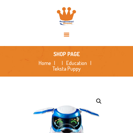
HOME
OVER ONS
ACTIVITEITEN
NIEUWS
SPONSORS
SHOP PAGE
FOTO’S
Home
Education
Teksta Puppy
CONTACT