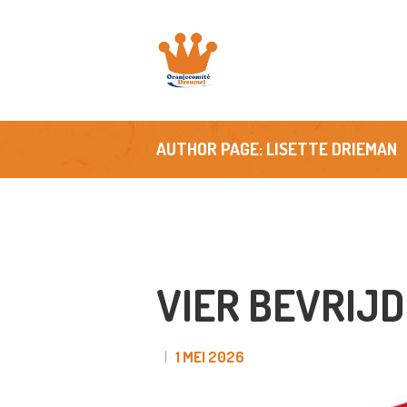
H
O
A
AUTHOR PAGE: LISETTE DRIEMAN
N
S
VIER BEVRIJ
F
C
1 MEI 2026