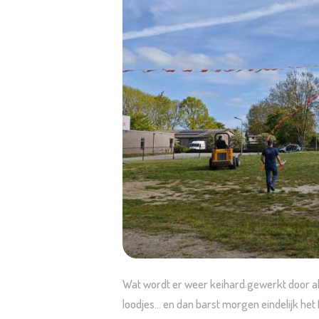
Wat wordt er weer keihard gewerkt door al o
loodjes… en dan barst morgen eindelijk het f