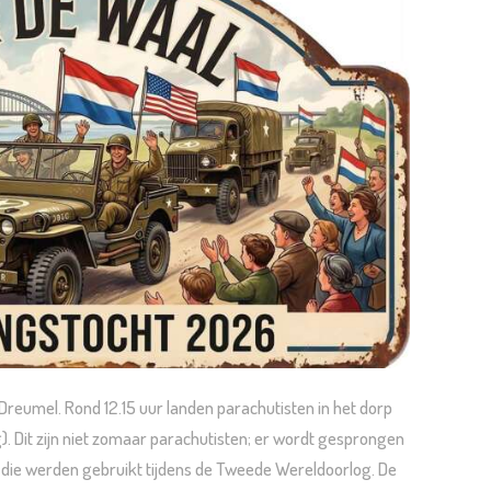
Dreumel. Rond 12.15 uur landen parachutisten in het dorp
Dit zijn niet zomaar parachutisten; er wordt gesprongen
s die werden gebruikt tijdens de Tweede Wereldoorlog. De