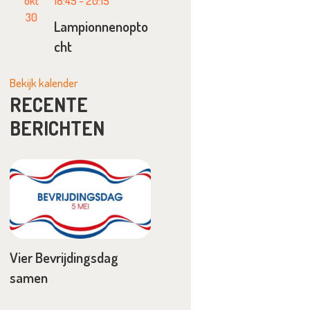
okt
18:45
-
20:15
30
Lampionnenopto
cht
Bekijk kalender
RECENTE
BERICHTEN
Vier Bevrijdingsdag
samen