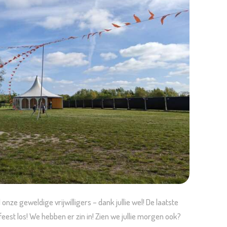
nze geweldige vrijwilligers – dank jullie wel! De laatste
eest los! We hebben er zin in! Zien we jullie morgen ook?