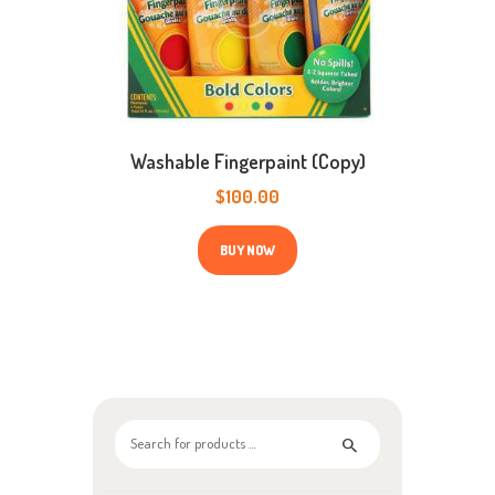
de
productpagina
Washable Fingerpaint (Copy)
$
100.00
BUY NOW