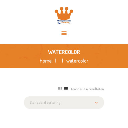
HOME
OVER ONS
ACTIVITEITEN
NIEUWS
SPONSORS
WATERCOLOR
FOTO’S
Home
watercolor
CONTACT
Toont alle 4 resultaten