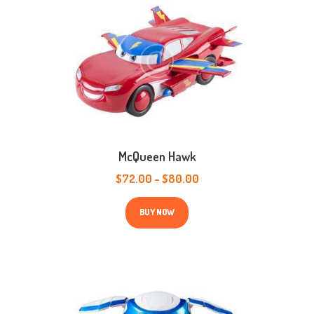
McQueen Hawk
$
72.00
-
$
80.00
Prijsklasse:
$72.00
Dit
tot
product
BUY NOW
$80.00
heeft
meerdere
variaties.
Deze
optie
kan
gekozen