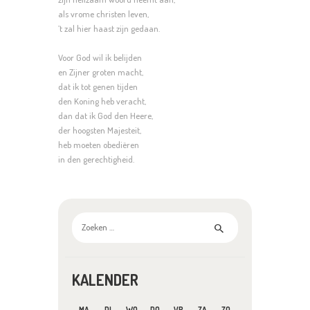
als vrome christen leven,
’t zal hier haast zijn gedaan.
Voor God wil ik belijden
en Zijner groten macht,
dat ik tot genen tijden
den Koning heb veracht,
dan dat ik God den Heere,
der hoogsten Majesteit,
heb moeten obediëren
in den gerechtigheid.
Zoeken
naar:
KALENDER
MA
DI
WO
DO
VR
ZA
ZO