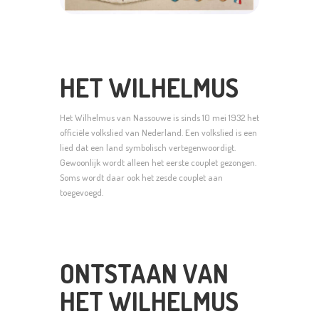
HET WILHELMUS
Het Wilhelmus van Nassouwe is sinds 10 mei 1932 het
officiële volkslied van Nederland. Een volkslied is een
lied dat een land symbolisch vertegenwoordigt.
Gewoonlijk wordt alleen het eerste couplet gezongen.
Soms wordt daar ook het zesde couplet aan
toegevoegd.
ONTSTAAN VAN
HET WILHELMUS