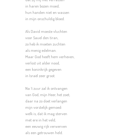
in haren bozen moed,
hun handen niet en wassen
in mijn onschuldig bloed.
Als David moeste vluchten
voor Sauel den tiran,
zo heb ik moeten zuchten
als menig edelman.
Maar God heeft hem verheven,
verlost uit alder nood,
een koninkrijk gegeven
in Israël zeer groot.
Na ’t zuur zal ik ontvangen
van God, mijn Heer, het zoet,
daar na zo doet verlangen
mijn vorstelijk gemoed:
welk is, dat ik mag sterven
met ere in het veld,
een eeuwig rijk verwerven
als een getrouwen held.