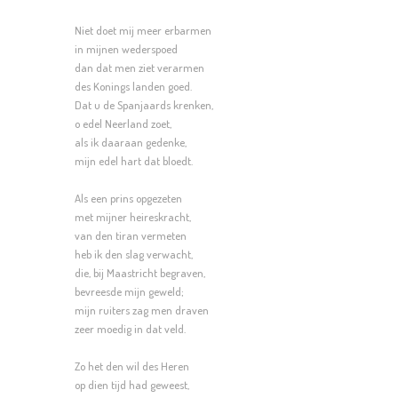
Niet doet mij meer erbarmen
in mijnen wederspoed
dan dat men ziet verarmen
des Konings landen goed.
Dat u de Spanjaards krenken,
o edel Neerland zoet,
als ik daaraan gedenke,
mijn edel hart dat bloedt.
Als een prins opgezeten
met mijner heireskracht,
van den tiran vermeten
heb ik den slag verwacht,
die, bij Maastricht begraven,
bevreesde mijn geweld;
mijn ruiters zag men draven
zeer moedig in dat veld.
Zo het den wil des Heren
op dien tijd had geweest,