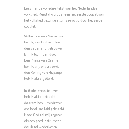
Lees hier de volledige tekst van het Nederlandse
volkslied. Meestal wordt alleen het eerste couplet van
het volkslied gezongen, soms gevolgd door het zesde
couplet.
Wilhelmus van Nassouwe
ben ik, van Duitsen bloed,
den vaderland getrouwe
blijf ik tot in den dood.
Een Prinse van Oranje
ben ik, vrij, onverveerd,
den Koning van Hispanje
heb ik altijd geëerd.
In Godes vrees te leven
heb ik altijd betracht,
daarom ben ik verdreven,
om land, om luid gebracht.
Maar God zal mij regeren
als een goed instrument,
dat ik zal wederkeren