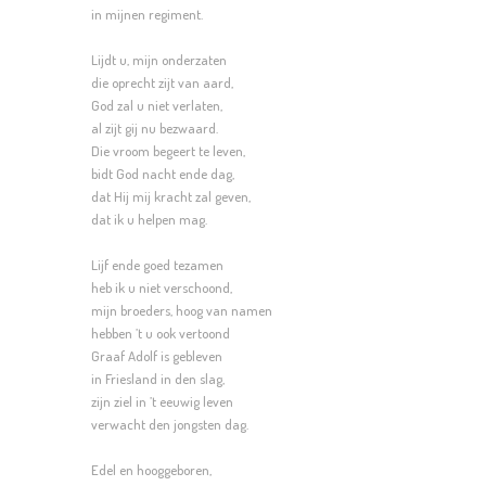
in mijnen regiment.
Lijdt u, mijn onderzaten
die oprecht zijt van aard,
God zal u niet verlaten,
al zijt gij nu bezwaard.
Die vroom begeert te leven,
bidt God nacht ende dag,
dat Hij mij kracht zal geven,
dat ik u helpen mag.
Lijf ende goed tezamen
heb ik u niet verschoond,
mijn broeders, hoog van namen
hebben ’t u ook vertoond
Graaf Adolf is gebleven
in Friesland in den slag,
zijn ziel in ’t eeuwig leven
verwacht den jongsten dag.
Edel en hooggeboren,