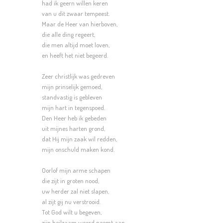
had ik geern willen keren
van u dit zwaar tempeest.
Maar de Heer van hierboven,
die alle ding regeert,
die men altijd moet loven,
en heeft het niet begeerd.
Zeer christlijk was gedreven
mijn prinselijk gemoed,
standvastig is gebleven
mijn hart in tegenspoed.
Den Heer heb ik gebeden
uit mijnes harten grond,
dat Hij mijn zaak wil redden,
mijn onschuld maken kond.
Oorlof mijn arme schapen
die zijt in groten nood,
uw herder zal niet slapen,
al zijt gij nu verstrooid.
Tot God wilt u begeven,
zijn heilzaam woord neemt aan,