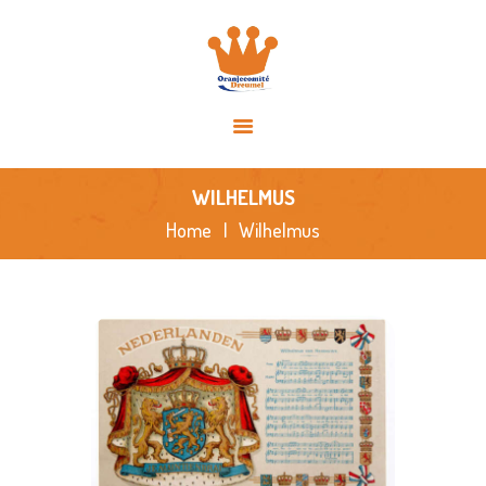
HOME
OVER ONS
ACTIVITEITEN
NIEUWS
SPONSORS
WILHELMUS
FOTO’S
Home
Wilhelmus
CONTACT