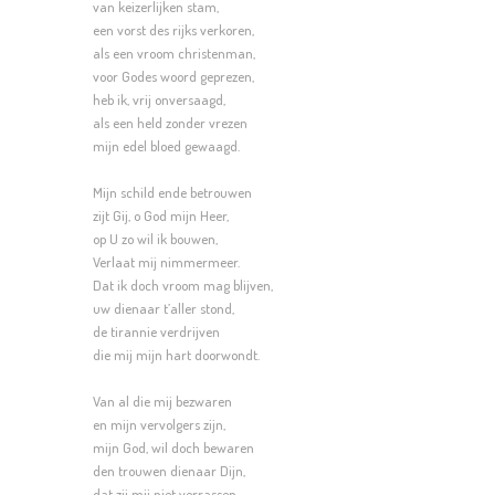
van keizerlijken stam,
een vorst des rijks verkoren,
als een vroom christenman,
voor Godes woord geprezen,
heb ik, vrij onversaagd,
als een held zonder vrezen
mijn edel bloed gewaagd.
Mijn schild ende betrouwen
zijt Gij, o God mijn Heer,
op U zo wil ik bouwen,
Verlaat mij nimmermeer.
Dat ik doch vroom mag blijven,
uw dienaar t’aller stond,
de tirannie verdrijven
die mij mijn hart doorwondt.
Van al die mij bezwaren
en mijn vervolgers zijn,
mijn God, wil doch bewaren
den trouwen dienaar Dijn,
dat zij mij niet verrassen