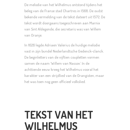
De melodie van het Wilhelmus ontstond tijdens het
beleg van de Franse stad Chartres in 1568. De oudst
bekende vermelding van de tekst dateert uit 1572. De
tekst wordt doorgaans toegeschreven aan Marnix
van Sint Aldegonde, die secretaris was van Willem
van Oranje.
In 1626 legde Adriaen Valerius de huidige melodie
vast in zijn bundel Nederlandtsche Gedenck-clanck.
De beginletters van de vijftien coupletten vormen
samen de naam ‘Willem van Nassov’. In de
achttiende eeuw kreeg het Wilhelmus vooral het
karakter van een strijdlied van de Orangisten, maar
het was toen nog geen officieel volkslied.
TEKST VAN HET
WILHELMUS