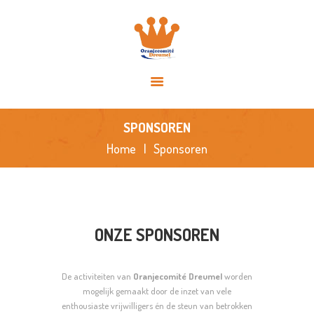
HOME
OVER ONS
ACTIVITEITEN
NIEUWS
SPONSORS
SPONSOREN
FOTO’S
Home
Sponsoren
CONTACT
ONZE SPONSOREN
De activiteiten van
Oranjecomité Dreumel
worden
mogelijk gemaakt door de inzet van vele
enthousiaste vrijwilligers én de steun van betrokken