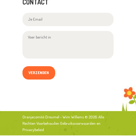
CONTACT
Oranjecomité Dreumel - Wim Willems
© 2026. Alle
Rechten Voorbehouden
Gebruiksvoorwaarden
en
Privacybeleid