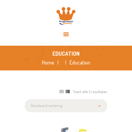
HOME
OVER ONS
ACTIVITEITEN
NIEUWS
SPONSORS
EDUCATION
FOTO’S
Home
Education
CONTACT
Toont alle 2 resultaten