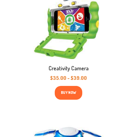
Creativity Camera
$
35.00
-
$
39.00
Prijsklasse:
$35.00
Dit
tot
product
BUY NOW
$39.00
heeft
meerdere
variaties.
Deze
optie
kan
gekozen