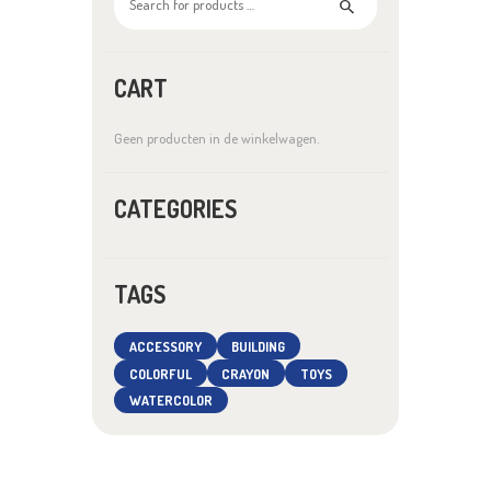
op
de
productpagina
CART
Geen producten in de winkelwagen.
CATEGORIES
TAGS
ACCESSORY
BUILDING
COLORFUL
CRAYON
TOYS
WATERCOLOR