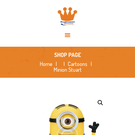
HOME
OVER ONS
ACTIVITEITEN
NIEUWS
SPONSORS
SHOP PAGE
FOTO’S
Home
Cartoons
Minion Stuart
CONTACT