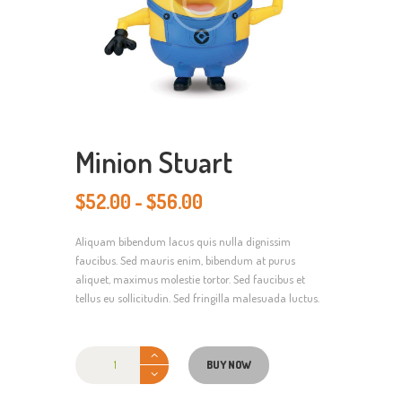
Minion Stuart
$
52.00
-
$
56.00
Prijsklasse:
$52.00
Aliquam bibendum lacus quis nulla dignissim
tot
faucibus. Sed mauris enim, bibendum at purus
$56.00
aliquet, maximus molestie tortor. Sed faucibus et
tellus eu sollicitudin. Sed fringilla malesuada luctus.
Minion
Stuart
BUY NOW
aantal