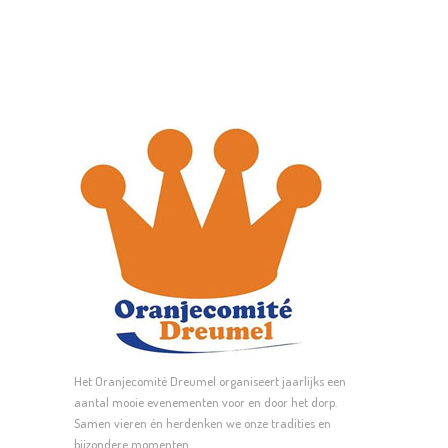
variaties.
Deze
optie
kan
gekozen
worden
op
de
productpagina
Het Oranjecomité Dreumel organiseert jaarlijks een
aantal mooie evenementen voor en door het dorp.
Samen vieren én herdenken we onze tradities en
bijzondere momenten.