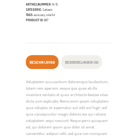
ARTIKELNUMMER:
N/B
CATEGORIE:
Cartoons
TAGS:
accessory
,
colorful
PRODUCT ID:
867
BESCHRIJVING
BEOORDELINGEN (0)
Voluptatem accusantium doloremque laudantium,
totam rem aperiam, eaque ipsa quae ab illo
inventore veritatis et quasi architecto beatae vitae
dicta sunt explicabo. Nemo enim ipsam voluptatem
quia voluptas sit aspernatur aut odit aut fugit, sed
quia consequuntur magni dolores eos qui ratione
voluptatem sequi nesciunt. Neque porro quisquam
est, qui dolorem ipsum quia dolor sit amet,
consectetur, adipisci velit, sed quia non numquam