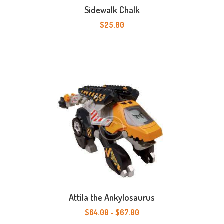
Sidewalk Chalk
$
25.00
Dit
product
heeft
meerdere
variaties.
Deze
optie
kan
gekozen
worden
op
de
productpagina
Attila the Ankylosaurus
$
64.00
-
$
67.00
Prijsklasse:
$64.00