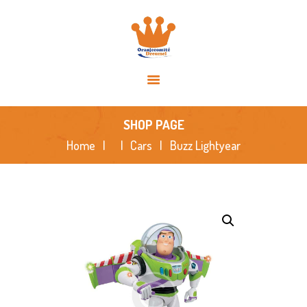
HOME
OVER ONS
ACTIVITEITEN
NIEUWS
SPONSORS
SHOP PAGE
FOTO’S
Home
Cars
Buzz Lightyear
CONTACT