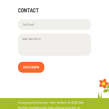
CONTACT
Oranjecomité Dreumel - Wim Willems
© 2026. Alle
Rechten Voorbehouden
Gebruiksvoorwaarden
en