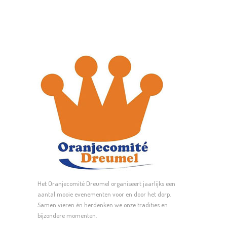
Deze
optie
kan
gekozen
worden
op
de
productpagina
Het Oranjecomité Dreumel organiseert jaarlijks een
aantal mooie evenementen voor en door het dorp.
Samen vieren én herdenken we onze tradities en
bijzondere momenten.