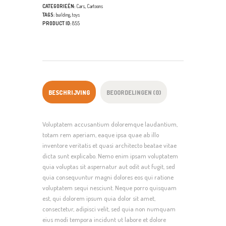
CATEGORIEËN:
Cars
,
Cartoons
TAGS:
building
,
toys
PRODUCT ID:
855
BESCHRIJVING
BEOORDELINGEN (0)
Voluptatem accusantium doloremque laudantium,
totam rem aperiam, eaque ipsa quae ab illo
inventore veritatis et quasi architecto beatae vitae
dicta sunt explicabo. Nemo enim ipsam voluptatem
quia voluptas sit aspernatur aut odit aut fugit, sed
quia consequuntur magni dolores eos qui ratione
voluptatem sequi nesciunt. Neque porro quisquam
est, qui dolorem ipsum quia dolor sit amet,
consectetur, adipisci velit, sed quia non numquam
eius modi tempora incidunt ut labore et dolore