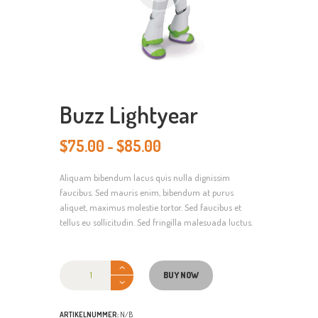
Buzz Lightyear
$
75.00
-
$
85.00
Prijsklasse:
$75.00
Aliquam bibendum lacus quis nulla dignissim
tot
faucibus. Sed mauris enim, bibendum at purus
$85.00
aliquet, maximus molestie tortor. Sed faucibus et
tellus eu sollicitudin. Sed fringilla malesuada luctus.
Buzz
Lightyear
BUY NOW
aantal
ARTIKELNUMMER:
N/B