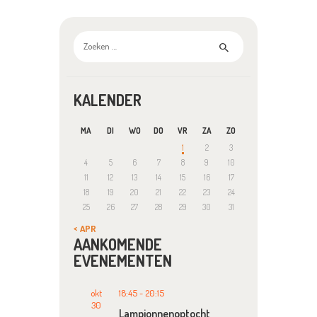
Zoeken
naar:
KALENDER
MA
DI
WO
DO
VR
ZA
ZO
1
2
3
4
5
6
7
8
9
10
11
12
13
14
15
16
17
18
19
20
21
22
23
24
25
26
27
28
29
30
31
« APR
AANKOMENDE
EVENEMENTEN
okt
18:45
-
20:15
30
Lampionnenoptocht