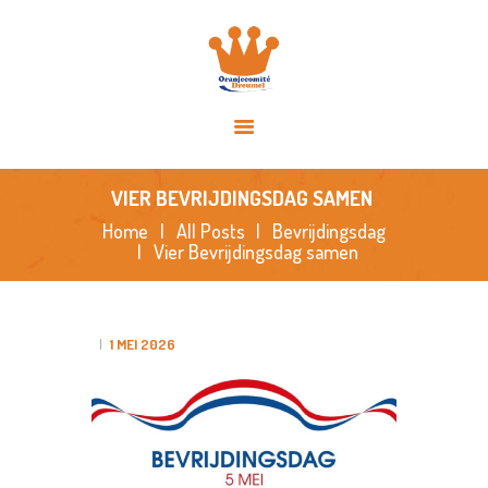
HOME
OVER ONS
ACTIVITEITEN
NIEUWS
SPONSORS
VIER BEVRIJDINGSDAG SAMEN
FOTO’S
Home
All Posts
Bevrijdingsdag
Vier Bevrijdingsdag samen
CONTACT
1 MEI 2026