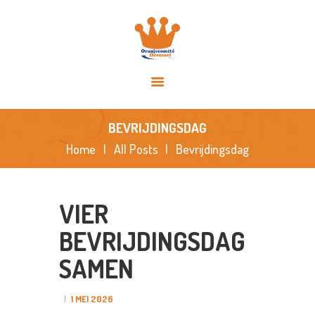
HOME
OVER ONS
ACTIVITEITEN
NIEUWS
SPONSORS
BEVRIJDINGSDAG
FOTO’S
Home
All Posts
Bevrijdingsdag
CONTACT
VIER
BEVRIJDINGSDAG
SAMEN
1 MEI 2026