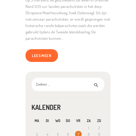
Op 5 mei komt de geschiedenis tot leven in Dreumel.
Rond 12.15 uur landen parachutisten in het dorp
(Dropzone Meerheuvelweg, hoek Dalenweg). Dit zijn
niet zomaar parachutisten; er wordt gesprongen met
historische, ronde bolparachutes zoals die werden
gebruikt tijdens de Tweede Wereldoorlog. De
parachutisten kunnen…
LEES MEER
Zoeken
naar:
KALENDER
MA
DI
WO
DO
VR
ZA
ZO
1
2
3
4
5
6
7
8
9