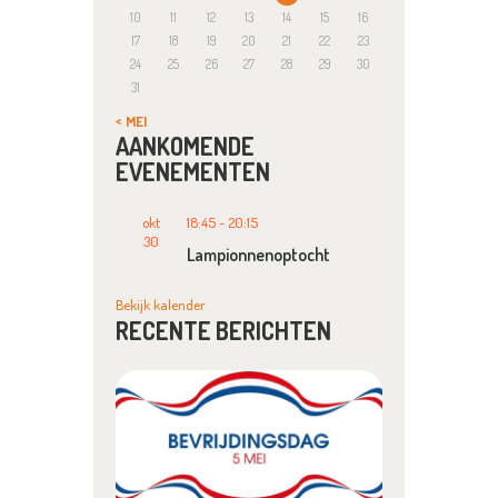
10
11
12
13
14
15
16
17
18
19
20
21
22
23
24
25
26
27
28
29
30
31
« MEI
AANKOMENDE
EVENEMENTEN
okt
18:45
-
20:15
30
Lampionnenoptocht
Bekijk kalender
RECENTE BERICHTEN