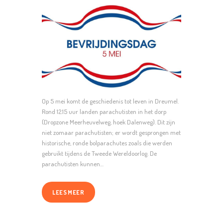
Op 5 mei komt de geschiedenis tot leven in Dreumel.
Rond 12.15 uur landen parachutisten in het dorp
(Dropzone Meerheuvelweg, hoek Dalenweg). Dit zijn
niet zomaar parachutisten; er wordt gesprongen met
historische, ronde bolparachutes zoals die werden
gebruikt tijdens de Tweede Wereldoorlog. De
parachutisten kunnen…
LEES MEER