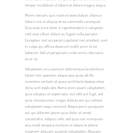
tempor incididunt ut labore et dolore magna aliqua.
Minim veniam, quis nostrud exercitation ullamco
laboris nisi ut aliquip ex ea commodo consequat.
Duis aute irure dolor in reprehenderit in voluptate
velit esse cillum dolore eu fugiat nulla pariatur.
Excepteur sint occaecat cupidatat non proident, sunt
in culpa qui officia deserunt mollit anim id est
laborum. Sed ut perspiciatis unde omnis iste natus
error sit.
Voluptatem accusantium doloremque laudantium,
totam rem aperiam, eaque ipsa quae ab illo
inventore veritatis et quasi architecto beatae vitae
dicta sunt explicabo. Nemo enim ipsam voluptatem
quia voluptas sit aspernatur aut odit aut fugit, sed
quia consequuntur magni dolores eos qui ratione
voluptatem sequi nesciunt. Neque porro quisquam
est, qui dolorem ipsum quia dolor sit amet,
consectetur, adipisci velit, sed quia non numquam
eius modi tempora incidunt ut labore et dolore
magnam aliquam quaerat voluptatem. Aliquam