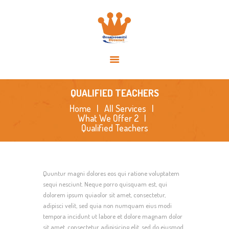
HOME
OVER ONS
ACTIVITEITEN
NIEUWS
SPONSORS
QUALIFIED TEACHERS
FOTO’S
Home
All Services
What We Offer 2
CONTACT
Qualified Teachers
Quuntur magni dolores eos qui ratione voluptatem
sequi nesciunt. Neque porro quisquam est, qui
dolorem ipsum quiaolor sit amet, consectetur,
adipisci velit, sed quia non numquam eius modi
tempora incidunt ut labore et dolore magnam dolor
sit amet, consectetur adipisicing elit, sed do eiusmod