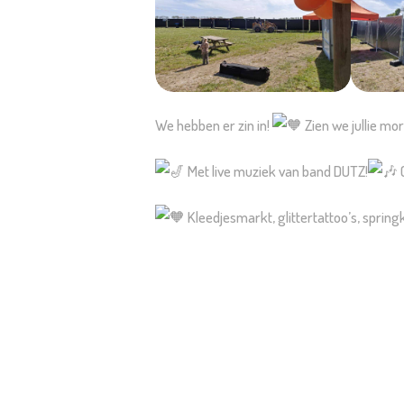
We hebben er zin in!
Zien we jullie mo
Met live muziek van band DUTZ!
O
Kleedjesmarkt, glittertattoo’s, sprin