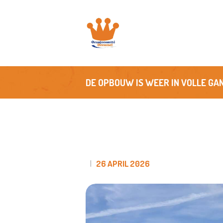
H
O
A
DE OPBOUW IS WEER IN VOLLE GA
N
S
F
26 APRIL 2026
C