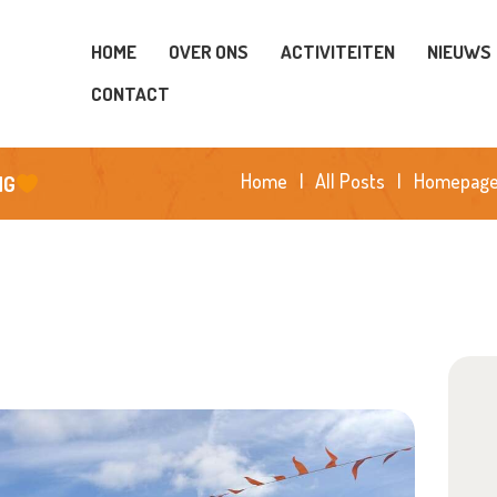
OME
HOME
OVER ONS
ACTIVITEITEN
NIEUWS
VER ONS
CONTACT
CTIVITEITEN
Home
All Posts
Homepag
NG
IEUWS
PONSORS
OTO’S
ONTACT