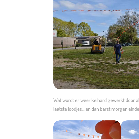
Wat wordt er weer keihard gewerkt door al o
laatste loodjes… en dan barst morgen eindeli