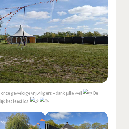
nze geweldige vrijwilligers – dank jullie wel!
De
jk het feest los!