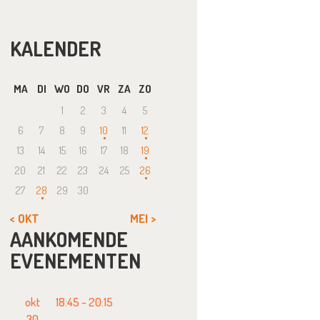
KALENDER
MA
DI
WO
DO
VR
ZA
ZO
1
2
3
4
5
6
7
8
9
10
11
12
13
14
15
16
17
18
19
20
21
22
23
24
25
26
27
28
29
30
« OKT
MEI »
AANKOMENDE
EVENEMENTEN
okt
18:45
-
20:15
30