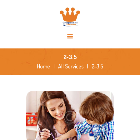
HOME
OVER ONS
ACTIVITEITEN
NIEUWS
SPONSORS
2-3.5
FOTO’S
Home
All Services
2-3.5
CONTACT