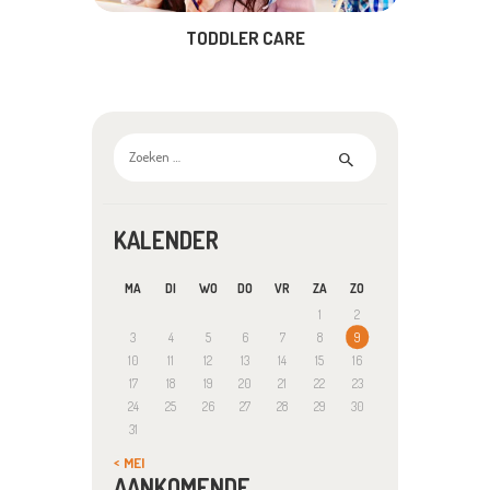
TODDLER CARE
Zoeken
naar:
KALENDER
MA
DI
WO
DO
VR
ZA
ZO
1
2
3
4
5
6
7
8
9
10
11
12
13
14
15
16
17
18
19
20
21
22
23
24
25
26
27
28
29
30
31
« MEI
AANKOMENDE