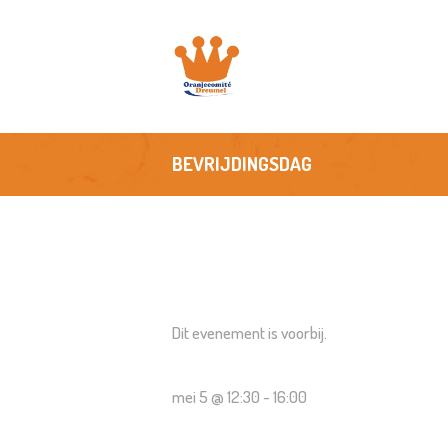
H
O
A
BEVRIJDINGSDAG
N
S
F
Dit evenement is voorbij.
C
mei 5 @ 12:30
-
16:00