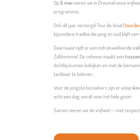
Op
5 mei
vieren we in Dreumel onze vrijheid
programma.
Ook dit jaar verzorgd Tour de Waal (
tourdew
bijzondere traditie die jong en oud blijft ver
Daarnaast rijdt er een indrukwekkende
co
Zaltbommel. De colonne maakt een
tussen
dichtbij kunnen bekijken en met de beman
tastbaar te beleven.
Voor de jongste bezoekers zijn er volop
kin
echt een dag wordt voor het hele gezin.
Samen vieren we de vrijheid — met respect 