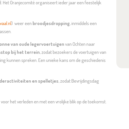
. Het Oranjecomité organiseert ieder jaar een feestelijk
aal.nl
) weer een
broodjesdropping
, inmiddels een
rassen.
lonne van oude legervoertuigen
van Ochten naar
stop bij het terrein
, zodat bezoekers de voertuigen van
ning kunnen spreken. Een unieke kans om de geschiedenis
deractiviteiten en spelletjes
, zodat Bevrijdingsdag
voor het verleden en met een vrolijke blik op de toekomst.