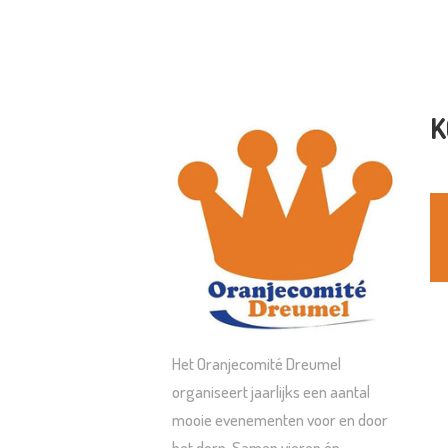
K
Het Oranjecomité Dreumel
organiseert jaarlijks een aantal
mooie evenementen voor en door
het dorp. Samen vieren én