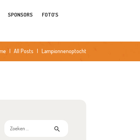
SPONSORS
FOTO’S
me
All Posts
Lampionnenoptocht
Zoeken
naar: