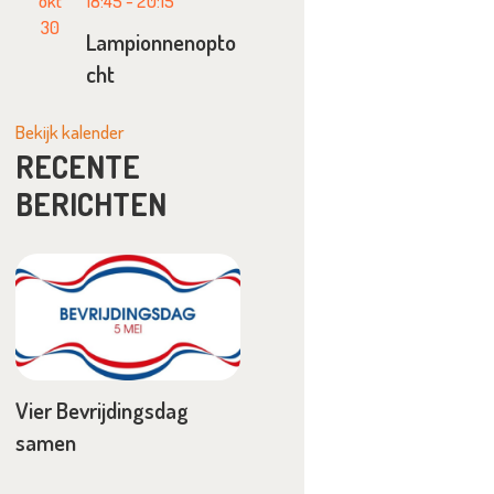
okt
18:45
-
20:15
30
Lampionnenopto
cht
Bekijk kalender
RECENTE
BERICHTEN
Vier Bevrijdingsdag
samen