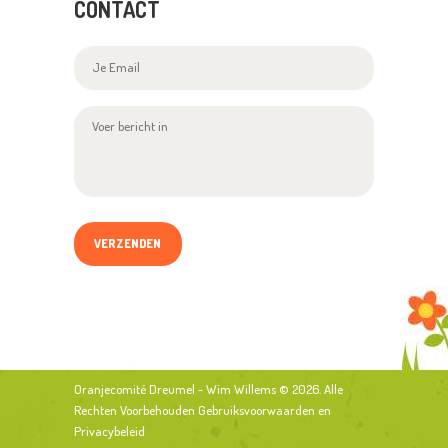
CONTACT
Oranjecomité Dreumel - Wim Willems
© 2026. Alle
Rechten Voorbehouden
Gebruiksvoorwaarden
en
Privacybeleid