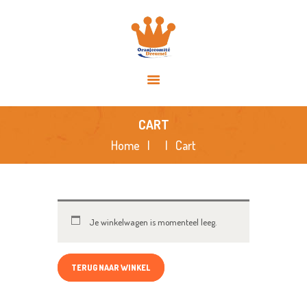
HOME
OVER ONS
ACTIVITEITEN
NIEUWS
SPONSORS
CART
FOTO’S
Home
Cart
CONTACT
Je winkelwagen is momenteel leeg.
TERUG NAAR WINKEL